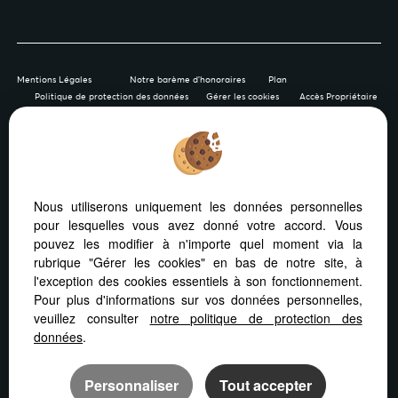
Mentions Légales
Notre barème d'honoraires
Plan
Politique de protection des données
Gérer les cookies
Accès Propriétaire
Afin de vous offrir un confort de lecture permanent, depuis
Nous utiliserons uniquement les données personnelles
votre PC, votre tablette ou votre smartphone, notre site
pour lesquelles vous avez donné votre accord. Vous
s’adapte automatiquement aux différents types d'écrans
pouvez les modifier à n'importe quel moment via la
rubrique "Gérer les cookies" en bas de notre site, à
l'exception des cookies essentiels à son fonctionnement.
Pour plus d'informations sur vos données personnelles,
veuillez consulter
notre politique de protection des
Logiciel immobilier Adapt Immo
Création site internet
données
.
Référencement site immobilier
Personnaliser
Tout accepter