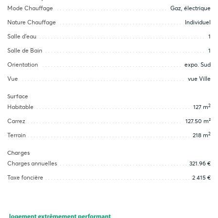
Mode Chauffage
Gaz, électrique
Nature Chauffage
Individuel
Salle d’eau
1
Salle de Bain
1
Orientation
expo. Sud
Vue
vue Ville
Surface
2
Habitable
127 m
Carrez
127.50 m²
2
Terrain
218 m
Charges
Charges annuelles
321.96 €
Taxe foncière
2 415 €