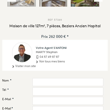
REF
57346
Maison de ville 127m², 7 pièces, Beziers Ancien Hopital
Prix
262 000 €
*
Votre Agent S'ANTONI
MARTY Stephan
04 67 49 87 87
Voir tous mes biens
Visiter mon site
Nom
*
Tél
*
E-Mail
*
E-Mail
*