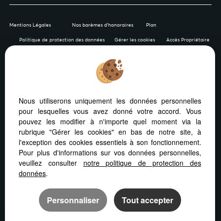
Mentions Légales
Nos barèmes d'honoraires
Plan
Politique de protection des données
Gérer les cookies
Accès Propriétaire
Afin de vous offrir un confort de lecture permanent, depuis
Nous utiliserons uniquement les données personnelles
votre PC, votre tablette ou votre smartphone, notre site
pour lesquelles vous avez donné votre accord. Vous
s’adapte automatiquement aux différents types d'écrans
pouvez les modifier à n'importe quel moment via la
rubrique "Gérer les cookies" en bas de notre site, à
l'exception des cookies essentiels à son fonctionnement.
Pour plus d'informations sur vos données personnelles,
veuillez consulter
notre politique de protection des
Logiciel immobilier
Création site internet
données
.
Référencement site immobilier
Personnaliser
Tout accepter