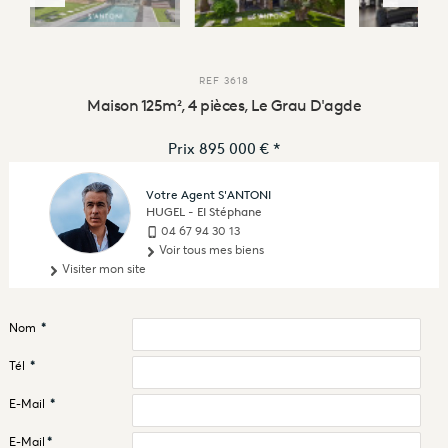
REF
3618
Maison 125m², 4 pièces, Le Grau D'agde
Prix
895 000 €
*
Votre Agent S'ANTONI
HUGEL - EI Stéphane
04 67 94 30 13
Voir tous mes biens
Visiter mon site
Nom
*
Tél
*
E-Mail
*
E-Mail
*