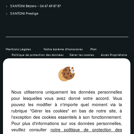
S’ANTONI Béziers - 04 67 49 87 87
S’ANTONI Prestige
Mentions Légales
Notre barème d'honoraires
Plan
Politique de protection des données
Gérer les cookies
Accès Propriétaire
Afin de vous offrir un confort de lecture permanent, depuis
Nous utiliserons uniquement les données personnelles
votre PC, votre tablette ou votre smartphone, notre site
pour lesquelles vous avez donné votre accord. Vous
s’adapte automatiquement aux différents types d'écrans
pouvez les modifier à n'importe quel moment via la
rubrique "Gérer les cookies" en bas de notre site, à
l'exception des cookies essentiels à son fonctionnement.
Pour plus d'informations sur vos données personnelles,
veuillez consulter
notre politique de protection des
Logiciel immobilier Adapt Immo