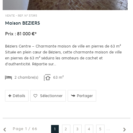
VENTE -
REF. N° 57395
Maison
BEZIERS
Prix : 81 000 €*
Béziers Centre – Charmante maison de ville en pierres de 63 m²
Située en plein cœur de Béziers, cette charmante maison de ville
en pierres de 63 m² séduira les amateurs de cachet et
d'authenticité. Répartie sur...
2 chambre(s)
63 m²
Détails
Sélectionner
Partager
Page 1 / 66
2
3
4
5
6
7
1