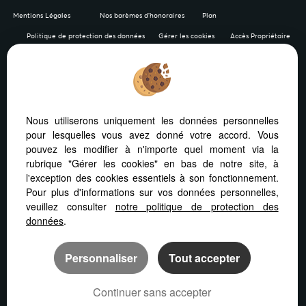
Mentions Légales
Nos barèmes d'honoraires
Plan
Politique de protection des données
Gérer les cookies
Accès Propriétaire
Afin de vous offrir un confort de lecture permanent, depuis
Nous utiliserons uniquement les données personnelles
votre PC, votre tablette ou votre smartphone, notre site
pour lesquelles vous avez donné votre accord. Vous
s’adapte automatiquement aux différents types d'écrans
pouvez les modifier à n'importe quel moment via la
rubrique "Gérer les cookies" en bas de notre site, à
l'exception des cookies essentiels à son fonctionnement.
Pour plus d'informations sur vos données personnelles,
veuillez consulter
notre politique de protection des
Logiciel immobilier
Création site internet immobilier
données
.
Référencement immobilier
Personnaliser
Tout accepter
Continuer sans accepter