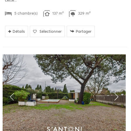
cette...
5 chambre(s)
137 m²
329 m²
Détails
Sélectionner
Partager