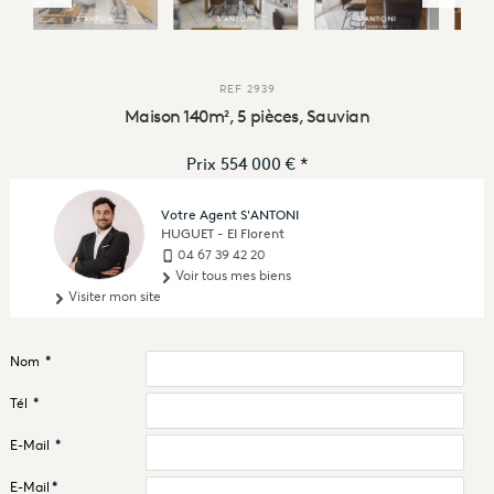
REF
2939
Maison 140m², 5 pièces, Sauvian
Prix
554 000 €
*
Votre Agent S'ANTONI
HUGUET - EI Florent
04 67 39 42 20
Voir tous mes biens
Visiter mon site
Nom
*
Tél
*
E-Mail
*
E-Mail
*