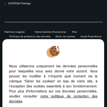
S’ANTONI Prestige
Mentions Légales
Notre barème d'honoraires
Plan
Politique de protection des données
Gérer les cookies
Accès Propriétaire
Afin de vous offrir un confort de lecture permanent, depuis
Nous utiliserons uniquement les données personnelles
votre PC, votre tablette ou votre smartphone, notre site
pour lesquelles vous avez donné votre accord. Vous
s’adapte automatiquement aux différents types d'écrans
pouvez les modifier à n'importe quel moment via la
rubrique "Gérer les cookies" en bas de notre site, à
l'exception des cookies essentiels à son fonctionnement.
Pour plus d'informations sur vos données personnelles,
veuillez consulter
notre politique de protection des
Logiciel de transaction
Création site internet
données
.
Référencement site immobilier