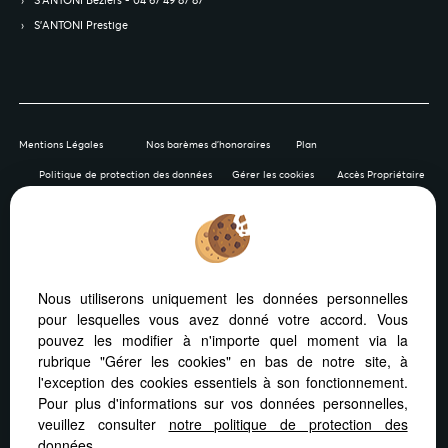
S’ANTONI Prestige
Mentions Légales
Nos barèmes d'honoraires
Plan
Politique de protection des données
Gérer les cookies
Accès Propriétaire
Afin de vous offrir un confort de lecture permanent, depuis
Nous utiliserons uniquement les données personnelles
votre PC, votre tablette ou votre smartphone, notre site
pour lesquelles vous avez donné votre accord. Vous
s’adapte automatiquement aux différents types d'écrans
pouvez les modifier à n'importe quel moment via la
rubrique "Gérer les cookies" en bas de notre site, à
l'exception des cookies essentiels à son fonctionnement.
Pour plus d'informations sur vos données personnelles,
veuillez consulter
notre politique de protection des
Logiciel de transaction
Site internet immobilier
données
.