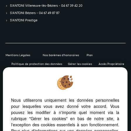
S’ANTONI Villeneuve-lès-Béziers - 04 67 39 42 20
S’ANTONI Béziers - 04 67 49 87 87
S’ANTONI Prestige
Mentions Légales
Nos barèmes d'honoraires
Plan
Politique de protection des données
Gérer les cookies
Accès Propriétaire
Afin de vous offrir un confort de lecture permanent, depuis
Nous utiliserons uniquement les données personnelles
votre PC, votre tablette ou votre smartphone, notre site
pour lesquelles vous avez donné votre accord. Vous
s’adapte automatiquement aux différents types d'écrans
pouvez les modifier à n'importe quel moment via la
rubrique "Gérer les cookies" en bas de notre site, à
l'exception des cookies essentiels à son fonctionnement.
Pour plus d'informations sur vos données personnelles,