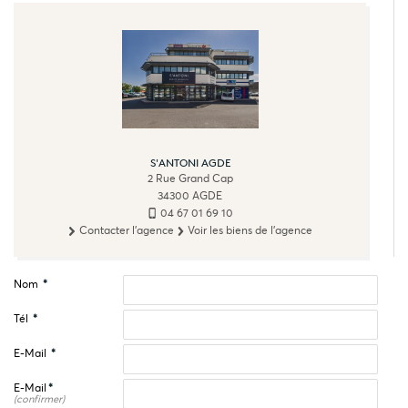
S'ANTONI AGDE
2 Rue Grand Cap
34300
AGDE
04 67 01 69 10
Contacter l'agence
Voir les biens de l'agence
Nom
*
Tél
*
E-Mail
*
E-Mail
*
(confirmer)