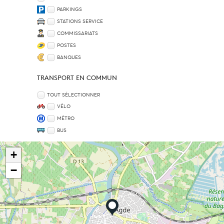
PARKINGS
STATIONS SERVICE
COMMISSARIATS
POSTES
BANQUES
TRANSPORT EN COMMUN
TOUT SÉLECTIONNER
VÉLO
MÉTRO
BUS
+
−