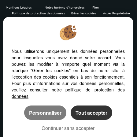
Mentions Légales
Notre barème d'honoraires
Plan
Politique de protection des données
Gérer les cookies
Accès Propriétaire
Afin de vous offrir un confort de lecture permanent, depuis
Nous utiliserons uniquement les données personnelles
votre PC, votre tablette ou votre smartphone, notre site
pour lesquelles vous avez donné votre accord. Vous
s’adapte automatiquement aux différents types d'écrans
pouvez les modifier à n'importe quel moment via la
rubrique "Gérer les cookies" en bas de notre site, à
l'exception des cookies essentiels à son fonctionnement.
Pour plus d'informations sur vos données personnelles,
veuillez consulter
notre politique de protection des
Logiciel transaction
Site internet immobilier
données
.
Référencement immobilier
Personnaliser
Tout accepter
Continuer sans accepter