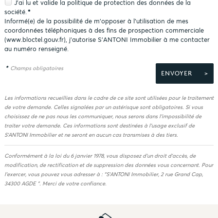
J'ai lu et valide la
politique de protection des données
de la
société.
*
Informé(e) de la possibilité de m'opposer à l'utilisation de mes
coordonnées téléphoniques à des fins de prospection commerciale
(
www.bloctel.gouv.fr
), j'autorise S'ANTONI Immobilier à me contacter
au numéro renseigné.
*
Champs obligatoires
Les informations recueillies dans le cadre de ce site sont utilisées pour le traitement
de votre demande. Celles signalées par un astérisque sont obligatoires. Si vous
choisissez de ne pas nous les communiquer, nous serons dans l'impossibilité de
traiter votre demande. Ces informations sont destinées à l'usage exclusif de
S'ANTONI Immobilier et ne seront en aucun cas transmises à des tiers.
Conformément à la loi du 6 janvier 1978, vous disposez d'un droit d'accès, de
modification, de rectification et de suppression des données vous concernant. Pour
l'exercer, vous pouvez vous adresser à : "S'ANTONI Immobilier, 2 rue Grand Cap,
34300 AGDE ". Merci de votre confiance.