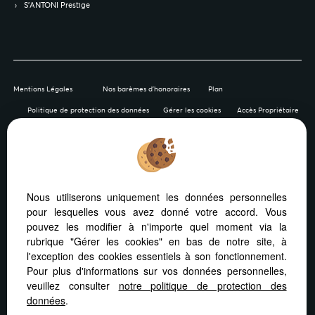
S’ANTONI Prestige
Mentions Légales
Nos barèmes d'honoraires
Plan
Politique de protection des données
Gérer les cookies
Accès Propriétaire
Afin de vous offrir un confort de lecture permanent, depuis
Nous utiliserons uniquement les données personnelles
votre PC, votre tablette ou votre smartphone, notre site
pour lesquelles vous avez donné votre accord. Vous
s’adapte automatiquement aux différents types d'écrans
pouvez les modifier à n'importe quel moment via la
rubrique "Gérer les cookies" en bas de notre site, à
l'exception des cookies essentiels à son fonctionnement.
Pour plus d'informations sur vos données personnelles,
veuillez consulter
notre politique de protection des
Logiciel immobilier
Site internet immobilier
données
.
Référencement site immobilier