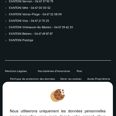
S’ANTONI Servian - 04 67 37 93 79
S’ANTONI Sète - 04 67 00 00 52
S’ANTONI Valras-Plage - 04 67 32 08 09
S’ANTONI Vias - 04 67 21 70 25
S’ANTONI Villeneuve-lès-Béziers - 04 67 39 42 20
S’ANTONI Béziers - 04 67 49 87 87
S’ANTONI Prestige
Mentions Légales
Nos barèmes d'honoraires
Plan
Politique de protection des données
Gérer les cookies
Accès Propriétaire
Afin de vous offrir un confort de lecture permanent, depuis
Nous utiliserons uniquement les données personnelles
votre PC, votre tablette ou votre smartphone, notre site