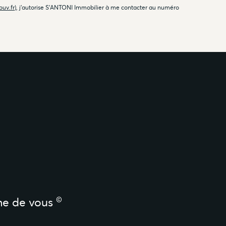
ouv.fr
), j'autorise S'ANTONI Immobilier à me contacter au numéro
©
he de vous