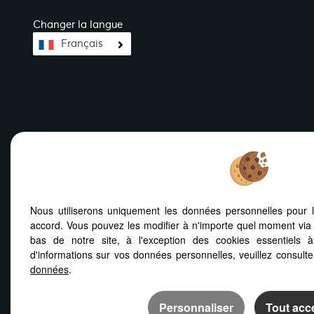
Changer la langue
Français
Nous utiliserons uniquement les données personnelles pour 
Mentions Légales
Notre barème d'honoraires
Plan
Politiq
accord. Vous pouvez les modifier à n'importe quel moment via 
bas de notre site, à l'exception des cookies essentiels 
d'informations sur vos données personnelles, veuillez consult
données
.
Afin de vous offrir un confort de lecture permanen
ou votre smartphone, notre site s’adapte automa
Personnaliser
Tout acc
d'écrans