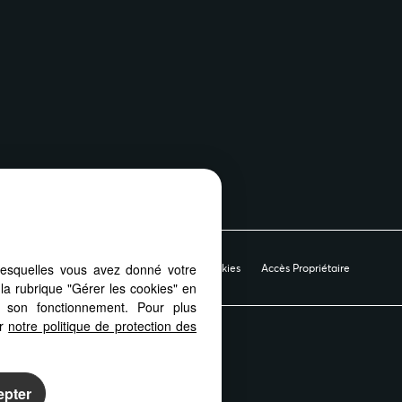
lesquelles vous avez donné votre
ue de protection des données
Gérer les cookies
Accès Propriétaire
la rubrique "Gérer les cookies" en
à son fonctionnement. Pour plus
er
notre politique de protection des
t, depuis votre PC, votre tablette
tiquement aux différents types
epter