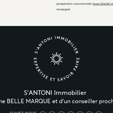
prospection commerciale (
www.bloctel.g
renseigné.
S'ANTONI Immobilier
une BELLE MARQUE et d’un conseiller proc