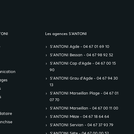
TONI
Les agences S’ANTONI
e
S’ANTONI Agde - 04 67 01 69 10
S’ANTONI Bessan - 04 67 98 92 52
S’ANTONI Cap d'Agde - 04 67 00 15
90
nication
S’ANTONI Grau d'Agde - 04 67 94 30
ages
13
s
S’ANTONI Marseillan Plage - 04 67 01
s
07 70
S’ANTONI Marseillan - 04 67 00 11 00
ataire
S’ANTONI Mèze - 04 67 18 64 64
anchise
S’ANTONI Servian - 04 67 37 93 79
S’ANTONI Sète - 04 67 00 00 52