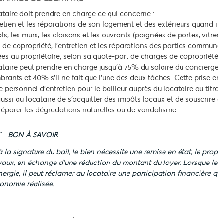
ataire doit prendre en charge ce qui concerne :
tretien et les réparations de son logement et des extérieurs quand i
sols, les murs, les cloisons et les ouvrants (poignées de portes, vitr
 de copropriété, l'entretien et les réparations des parties commun
ées au propriétaire, selon sa quote-part de charges de copropriété
ataire peut prendre en charge jusqu’à 75% du salaire du concierge, 
rants et 40% s’il ne fait que l’une des deux tâches. Cette prise 
de personnel d'entretien pour le bailleur auprès du locataire au tit
aussi au locataire de s’acquitter des impôts locaux et de souscrire 
réparer les dégradations naturelles ou de vandalisme.
BON À SAVOIR
 à la signature du bail, le bien nécessite une remise en état, le pro
vaux, en échange d’une réduction du montant du loyer. Lorsque le 
nergie, il peut réclamer au locataire une participation financière
conomie réalisée.