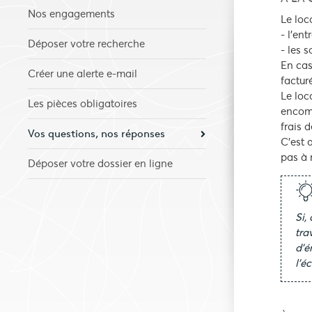
Nos engagements
Le loc
- l’en
Déposer votre recherche
- les 
En cas
Créer une alerte e-mail
factur
Le loc
Les pièces obligatoires
encomb
frais 
Vos questions, nos réponses
C’est 
pas à 
Déposer votre dossier en ligne
Si,
tra
d’é
l’é