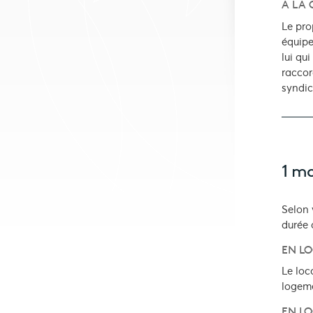
À LA 
Le pro
équipe
lui qu
raccor
syndic
1 mo
Selon 
durée 
EN L
Le loc
logem
EN LO