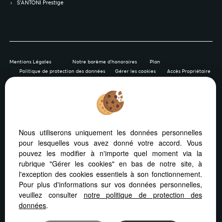
S’ANTONI Prestige
Mentions Légales
Notre barème d'honoraires
Plan
Politique de protection des données
Gérer les cookies
Accès Propriétaire
Afin de vous offrir un confort de lecture permanent, depuis
Nous utiliserons uniquement les données personnelles
votre PC, votre tablette ou votre smartphone, notre site
pour lesquelles vous avez donné votre accord. Vous
s’adapte automatiquement aux différents types d'écrans
pouvez les modifier à n'importe quel moment via la
rubrique "Gérer les cookies" en bas de notre site, à
l'exception des cookies essentiels à son fonctionnement.
Pour plus d'informations sur vos données personnelles,
veuillez consulter
notre politique de protection des
Logiciel transaction
Création site internet immobilier
données
.
Référencement immobilier