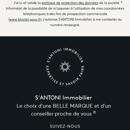
J'ai lu et valide la
politique de protection des données
de la société.
*
Informé(e) de la possibilité de m'opposer à l'utilisation de mes coordonnées
téléphoniques à des fins de prospection commerciale
(
www.bloctel.gouv.fr
), j'autorise S'ANTONI Immobilier à me contacter au
numéro renseigné.
S'ANTONI Immobilier
Le choix d’une BELLE MARQUE et d’un
©
conseiller proche de vous
SUIVEZ-NOUS