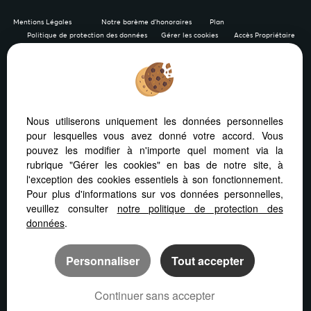
Mentions Légales
Notre barème d'honoraires
Plan
Politique de protection des données
Gérer les cookies
Accès Propriétaire
Afin de vous offrir un confort de lecture permanent, depuis
Nous utiliserons uniquement les données personnelles
votre PC, votre tablette ou votre smartphone, notre site
pour lesquelles vous avez donné votre accord. Vous
s’adapte automatiquement aux différents types d'écrans
pouvez les modifier à n'importe quel moment via la
rubrique "Gérer les cookies" en bas de notre site, à
l'exception des cookies essentiels à son fonctionnement.
Pour plus d'informations sur vos données personnelles,
veuillez consulter
notre politique de protection des
Logiciel immobilier
Création site internet
données
.
Référencement immobilier
Personnaliser
Tout accepter
Continuer sans accepter