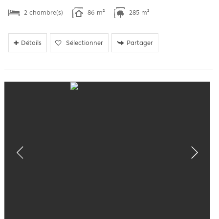
2 chambre(s)
86 m²
285 m²
Détails
Sélectionner
Partager