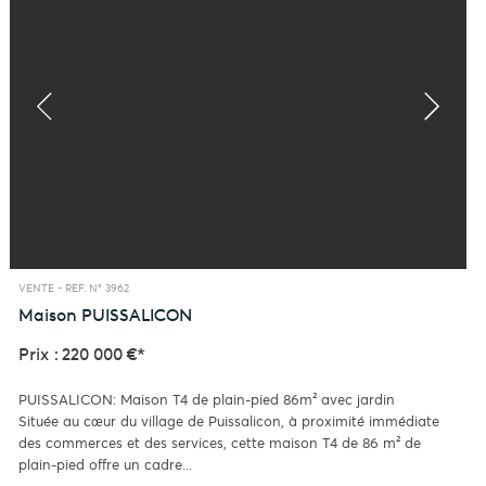
VENTE -
REF. N° 3962
Maison
PUISSALICON
Prix : 220 000 €*
PUISSALICON: Maison T4 de plain-pied 86m² avec jardin
Située au cœur du village de Puissalicon, à proximité immédiate
des commerces et des services, cette maison T4 de 86 m² de
plain-pied offre un cadre...