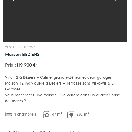
VENTE -
REF. N° 2997
Maison
BEZIERS
Prix : 119 900 €*
Villa T2 à Béziers – Calme, grand extérieur et deux garages
Maison T2 individuelle à Béziers – Terrasse sans vis-à-vis & 2
Garages
Vous recherchez une maison T2 à vendre dans un quartier prisé
de Béziers ?...
1 chambre(s)
47 m²
282 m²