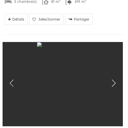
3 chambre(s)
81 m²
419 m²
Détails
Sélectionner
Partager