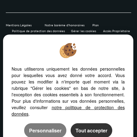
Mentions Légales
Notre barème d'honoraires
Plan
Politique de protection des données
Gérer les cookies
Accès Propriétaire
Afin de vous offrir un confort de lecture permanent, depuis
Nous utiliserons uniquement les données personnelles
votre PC, votre tablette ou votre smartphone, notre site
pour lesquelles vous avez donné votre accord. Vous
s’adapte automatiquement aux différents types d'écrans
pouvez les modifier à n'importe quel moment via la
rubrique "Gérer les cookies" en bas de notre site, à
l'exception des cookies essentiels à son fonctionnement.
Pour plus d'informations sur vos données personnelles,
veuillez consulter
notre politique de protection des
Logiciel immobilier Adapt Immo
Création site immobilier
données
.
Référencement site immobilier
Personnaliser
Tout accepter