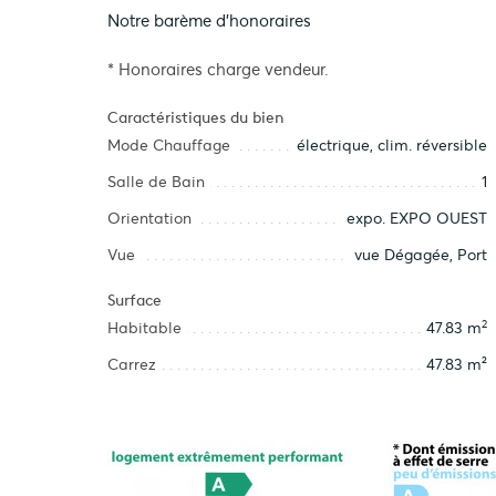
Notre barème d'honoraires
* Honoraires charge vendeur.
Caractéristiques du bien
Mode Chauffage
électrique, clim. réversible
Salle de Bain
1
Orientation
expo. EXPO OUEST
Vue
vue Dégagée, Port
Surface
2
Habitable
47.83 m
Carrez
47.83 m²