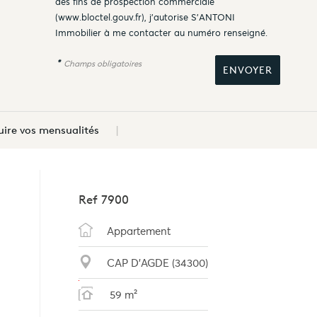
des fins de prospection commerciale
(
www.bloctel.gouv.fr
), j'autorise S'ANTONI
Immobilier à me contacter au numéro renseigné.
*
Champs obligatoires
ire vos mensualités
Ref
7900
Appartement
CAP D'AGDE (34300)
59 m²