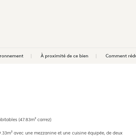
vironnement
À proximité de ce bien
Comment rédu
itables (47.83m² carrez)
19.33m² avec une mezzanine et une cuisine équipée, de deux