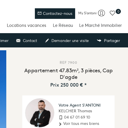
0
My S'antoni
Contactez-nous
Locations vacances
Le Réseau
Le Marché Immobilier
imer
Contact
Demander une visite
Partager
REF
7900
Appartement 47.83m², 3 pièces, Cap
D'agde
Prix
250 000 €
*
Votre Agent S'ANTONI
KELCHER Thomas
04 67 01 69 10
Voir tous mes biens