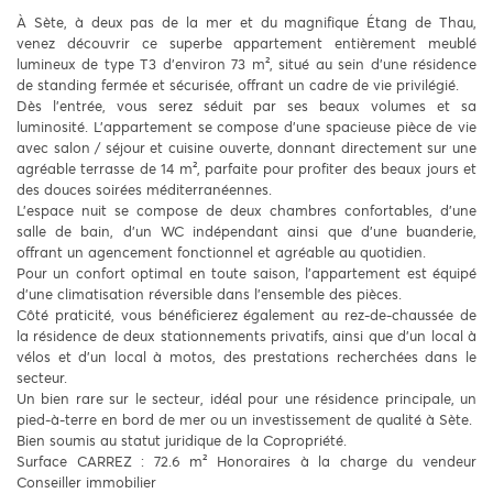
À Sète, à deux pas de la mer et du magnifique Étang de Thau,
venez découvrir ce superbe appartement entièrement meublé
lumineux de type T3 d’environ 73 m², situé au sein d’une résidence
de standing fermée et sécurisée, offrant un cadre de vie privilégié.
Dès l’entrée, vous serez séduit par ses beaux volumes et sa
luminosité. L’appartement se compose d’une spacieuse pièce de vie
avec salon / séjour et cuisine ouverte, donnant directement sur une
agréable terrasse de 14 m², parfaite pour profiter des beaux jours et
des douces soirées méditerranéennes.
L’espace nuit se compose de deux chambres confortables, d’une
salle de bain, d’un WC indépendant ainsi que d’une buanderie,
offrant un agencement fonctionnel et agréable au quotidien.
Pour un confort optimal en toute saison, l’appartement est équipé
d’une climatisation réversible dans l’ensemble des pièces.
Côté praticité, vous bénéficierez également au rez-de-chaussée de
la résidence de deux stationnements privatifs, ainsi que d’un local à
vélos et d’un local à motos, des prestations recherchées dans le
secteur.
Un bien rare sur le secteur, idéal pour une résidence principale, un
pied-à-terre en bord de mer ou un investissement de qualité à Sète.
Bien soumis au statut juridique de la Copropriété.
Surface CARREZ : 72.6 m² Honoraires à la charge du vendeur
Conseiller immobilier