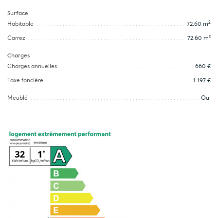
Surface
2
Habitable
72.60 m
Carrez
72.60 m²
Charges
Charges annuelles
660 €
Taxe foncière
1 197 €
Meublé
Oui