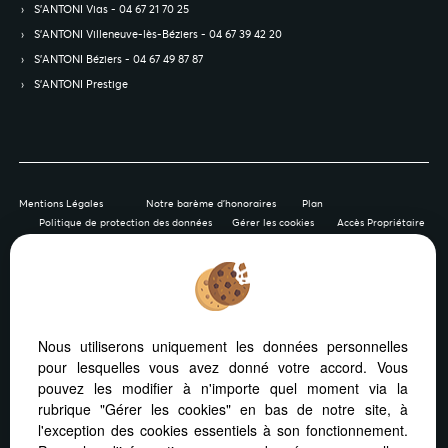
S’ANTONI Vias - 04 67 21 70 25
S’ANTONI Villeneuve-lès-Béziers - 04 67 39 42 20
S’ANTONI Béziers - 04 67 49 87 87
S’ANTONI Prestige
Mentions Légales
Notre barème d'honoraires
Plan
Politique de protection des données
Gérer les cookies
Accès Propriétaire
Afin de vous offrir un confort de lecture permanent, depuis
Nous utiliserons uniquement les données personnelles
votre PC, votre tablette ou votre smartphone, notre site
pour lesquelles vous avez donné votre accord. Vous
s’adapte automatiquement aux différents types d'écrans
pouvez les modifier à n'importe quel moment via la
rubrique "Gérer les cookies" en bas de notre site, à
l'exception des cookies essentiels à son fonctionnement.