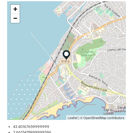
+
−
Leaflet
| © OpenStreetMap contributors
43.40167659999999
3.6615478999999596