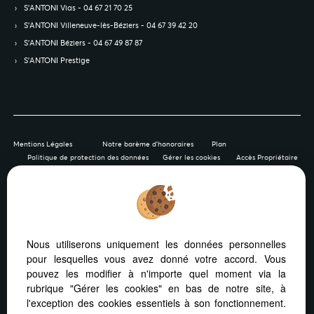
S’ANTONI Vias - 04 67 21 70 25
S’ANTONI Villeneuve-lès-Béziers - 04 67 39 42 20
S’ANTONI Béziers - 04 67 49 87 87
S’ANTONI Prestige
Mentions Légales
Notre barème d'honoraires
Plan
Politique de protection des données
Gérer les cookies
Accès Propriétaire
Afin de vous offrir un confort de lecture permanent, depuis
Nous utiliserons uniquement les données personnelles
votre PC, votre tablette ou votre smartphone, notre site
pour lesquelles vous avez donné votre accord. Vous
s’adapte automatiquement aux différents types d'écrans
pouvez les modifier à n'importe quel moment via la
rubrique "Gérer les cookies" en bas de notre site, à
l'exception des cookies essentiels à son fonctionnement.